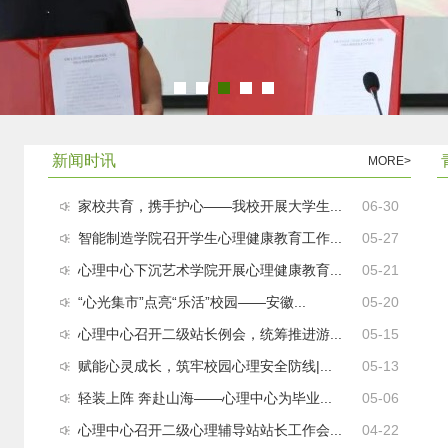
新闻时讯
MORE>
家校共育，携手护心——我校开展大学生...
06-30
智能制造学院召开学生心理健康教育工作...
05-27
心理中心下沉艺术学院开展心理健康教育...
05-21
“心光集市”点亮“乐活”校园——安徽...
05-20
心理中心召开二级站长例会，统筹推进游...
05-15
赋能心灵成长，筑牢校园心理安全防线|...
05-13
轻装上阵 奔赴山海——心理中心为毕业...
05-06
心理中心召开二级心理辅导站站长工作会...
04-22