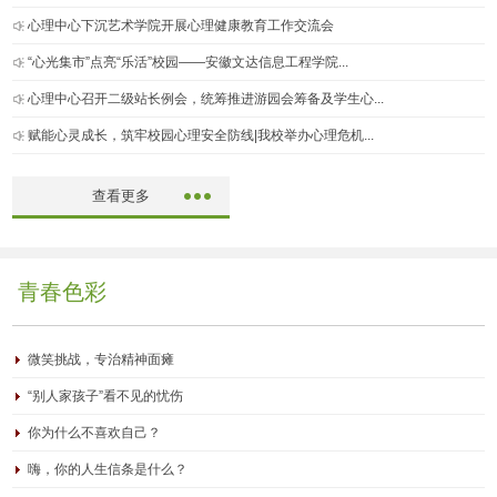
心理中心下沉艺术学院开展心理健康教育工作交流会
“心光集市”点亮“乐活”校园——安徽文达信息工程学院...
心理中心召开二级站长例会，统筹推进游园会筹备及学生心...
赋能心灵成长，筑牢校园心理安全防线|我校举办心理危机...
查看更多
青春色彩
微笑挑战，专治精神面瘫
“别人家孩子”看不见的忧伤
你为什么不喜欢自己？
嗨，你的人生信条是什么？