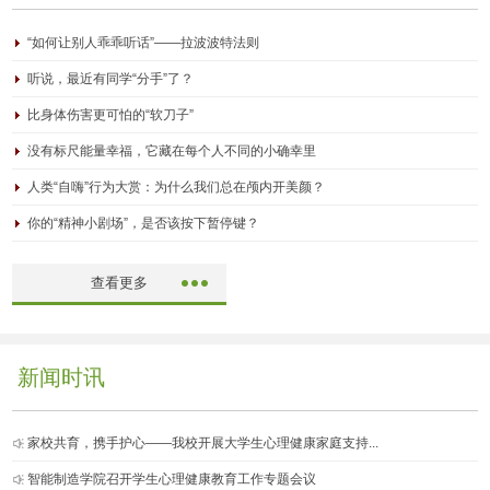
“如何让别人乖乖听话”——拉波波特法则
听说，最近有同学“分手”了？
比身体伤害更可怕的“软刀子”
没有标尺能量幸福，它藏在每个人不同的小确幸里
人类“自嗨”行为大赏：为什么我们总在颅内开美颜？
你的“精神小剧场”，是否该按下暂停键？
查看更多
新闻时讯
家校共育，携手护心——我校开展大学生心理健康家庭支持...
智能制造学院召开学生心理健康教育工作专题会议