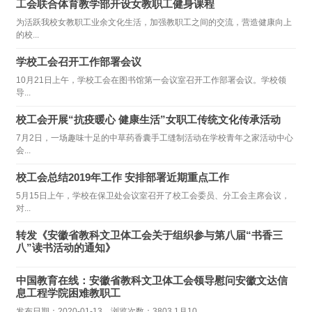
工会联合体育教学部开设女教职工健身课程
为活跃我校女教职工业余文化生活，加强教职工之间的交流，营造健康向上
的校...
学校工会召开工作部署会议
10月21日上午，学校工会在图书馆第一会议室召开工作部署会议。学校领
导...
校工会开展“抗疫暖心 健康生活”女职工传统文化传承活动
7月2日，一场趣味十足的中草药香囊手工缝制活动在学校青年之家活动中心
会...
校工会总结2019年工作 安排部署近期重点工作
5月15日上午，学校在保卫处会议室召开了校工会委员、分工会主席会议，
对...
转发《安徽省教科文卫体工会关于组织参与第八届“书香三
八”读书活动的通知》
中国教育在线：安徽省教科文卫体工会领导慰问安徽文达信
息工程学院困难教职工
发布日期：2020-01-13 浏览次数：3803 1月10...