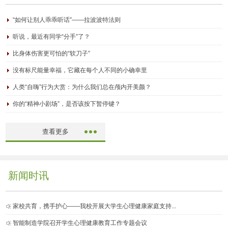
“如何让别人乖乖听话”——拉波波特法则
听说，最近有同学“分手”了？
比身体伤害更可怕的“软刀子”
没有标尺能量幸福，它藏在每个人不同的小确幸里
人类“自嗨”行为大赏：为什么我们总在颅内开美颜？
你的“精神小剧场”，是否该按下暂停键？
查看更多
新闻时讯
家校共育，携手护心——我校开展大学生心理健康家庭支持...
智能制造学院召开学生心理健康教育工作专题会议