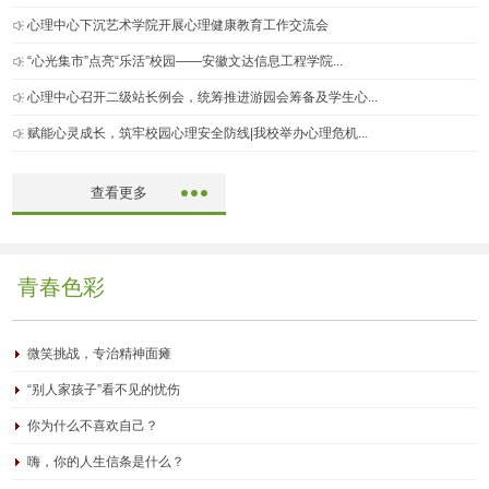
心理中心下沉艺术学院开展心理健康教育工作交流会
“心光集市”点亮“乐活”校园——安徽文达信息工程学院...
心理中心召开二级站长例会，统筹推进游园会筹备及学生心...
赋能心灵成长，筑牢校园心理安全防线|我校举办心理危机...
查看更多
青春色彩
微笑挑战，专治精神面瘫
“别人家孩子”看不见的忧伤
你为什么不喜欢自己？
嗨，你的人生信条是什么？