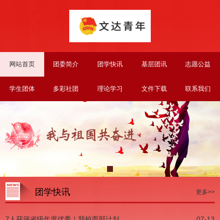
网站首页
团委简介
团学快讯
基层团讯
志愿公益
学生团体
多彩社团
理论学习
文件下载
联系我们
团学快讯
更多>>
7人获评省级年度优秀！我校西部计划...
07-13