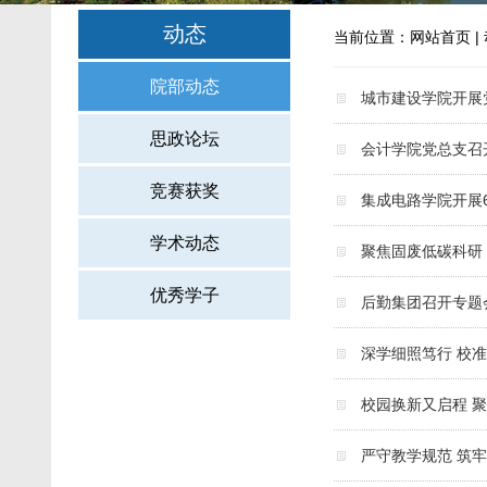
动态
当前位置：
网站首页
|
院部动态
城市建设学院开展
思政论坛
会计学院党总支召
竞赛获奖
集成电路学院开展
学术动态
聚焦固废低碳科研
优秀学子
后勤集团召开专题
深学细照笃行 校
校园换新又启程 
严守教学规范 筑