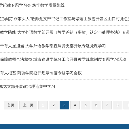
学纪律专题学习会 筑牢教学质量防线
商贸学院“双带头人”教师党支部书记工作室与紫蓬山旅游开发区山口村党
牢教学防线 大学外语教学部开展《教学差错（事故）认定与处理办法》专
实干育人显担当 大学外语教学部直属党支部开展专题党课学习
 保障教师合法权益 城市建设学院分工会开展教学规章制度专题学习活动
实育人根基 商贸学院召开规章制度专题学习会议
属党支部开展政治理论集中学习
首页
上一页
1
2
3
4
5
6
7
8