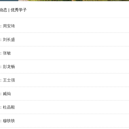
动态
|
优秀学子
：周安琦
：刘长盛
：张敏
：彭龙畅
：王士强
：臧灿
：杜晶毅
：穆轶轶