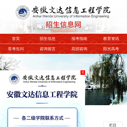
首页
招生信息
报考指南
教育资讯
答考生问
咨询留言
高招咨询
阳光高考
X
1
2
3
报考指南
栏目