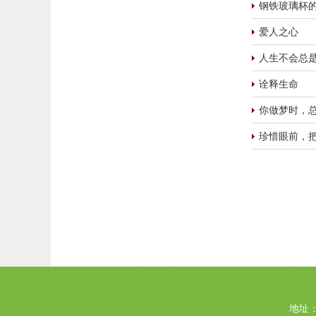
钢铁玻璃杯
爱人之心
人生不会总
诠释生命
你做梦时，
珍惜眼前，
地址