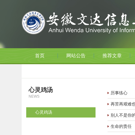
首页
网站公告
推荐文章
心灵鸡汤
历事练心
NEWS
再苦再艰难
心灵鸡汤
别人不是你
生命的责任