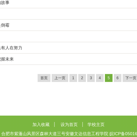
的故事
是倒霉
总有人在努力
把握未来
首页
上一页
1
2
3
4
5
6
下一页
加入收藏
设为首页
学校主页
：合肥市紫蓬山风景区森林大道三号安徽文达信息工程学院
皖ICP备0501