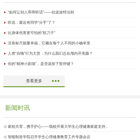
“如何让别人乖乖听话”——拉波波特法则
听说，最近有同学“分手”了？
比身体伤害更可怕的“软刀子”
没有标尺能量幸福，它藏在每个人不同的小确幸里
人类“自嗨”行为大赏：为什么我们总在颅内开美颜？
你的“精神小剧场”，是否该按下暂停键？
查看更多
新闻时讯
家校共育，携手护心——我校开展大学生心理健康家庭支持...
智能制造学院召开学生心理健康教育工作专题会议