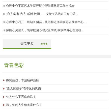
心理中心下沉艺术学院开展心理健康教育工作交流会
“心光集市”点亮“乐活”校园——安徽文达信息工程学院...
心理中心召开二级站长例会，统筹推进游园会筹备及学生心...
赋能心灵成长，筑牢校园心理安全防线|我校举办心理危机...
查看更多
青春色彩
微笑挑战，专治精神面瘫
“别人家孩子”看不见的忧伤
你为什么不喜欢自己？
嗨，你的人生信条是什么？