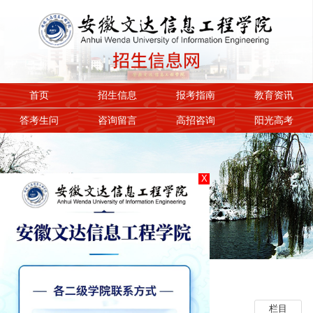
首页
招生信息
报考指南
教育资讯
答考生问
咨询留言
高招咨询
阳光高考
X
1
2
3
教育资讯
栏目