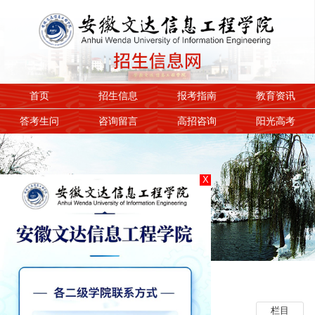
首页
招生信息
报考指南
教育资讯
答考生问
咨询留言
高招咨询
阳光高考
X
1
2
3
教育资讯
栏目