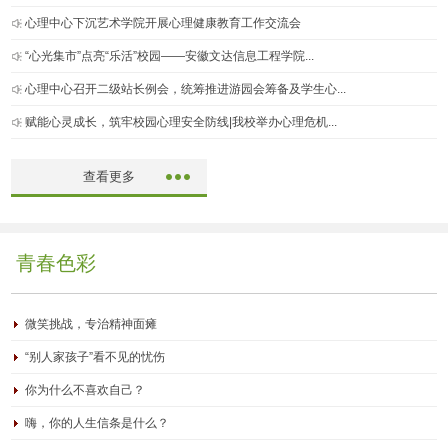
心理中心下沉艺术学院开展心理健康教育工作交流会
“心光集市”点亮“乐活”校园——安徽文达信息工程学院...
心理中心召开二级站长例会，统筹推进游园会筹备及学生心...
赋能心灵成长，筑牢校园心理安全防线|我校举办心理危机...
查看更多
青春色彩
微笑挑战，专治精神面瘫
“别人家孩子”看不见的忧伤
你为什么不喜欢自己？
嗨，你的人生信条是什么？