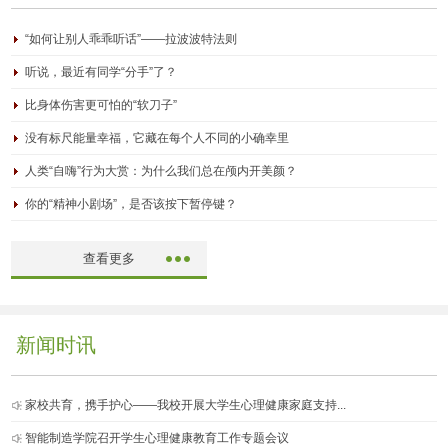
“如何让别人乖乖听话”——拉波波特法则
听说，最近有同学“分手”了？
比身体伤害更可怕的“软刀子”
没有标尺能量幸福，它藏在每个人不同的小确幸里
人类“自嗨”行为大赏：为什么我们总在颅内开美颜？
你的“精神小剧场”，是否该按下暂停键？
查看更多
新闻时讯
家校共育，携手护心——我校开展大学生心理健康家庭支持...
智能制造学院召开学生心理健康教育工作专题会议