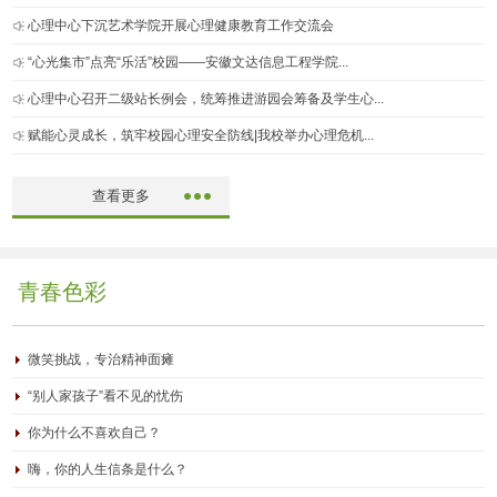
心理中心下沉艺术学院开展心理健康教育工作交流会
“心光集市”点亮“乐活”校园——安徽文达信息工程学院...
心理中心召开二级站长例会，统筹推进游园会筹备及学生心...
赋能心灵成长，筑牢校园心理安全防线|我校举办心理危机...
查看更多
青春色彩
微笑挑战，专治精神面瘫
“别人家孩子”看不见的忧伤
你为什么不喜欢自己？
嗨，你的人生信条是什么？