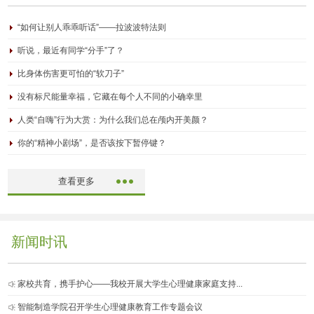
“如何让别人乖乖听话”——拉波波特法则
听说，最近有同学“分手”了？
比身体伤害更可怕的“软刀子”
没有标尺能量幸福，它藏在每个人不同的小确幸里
人类“自嗨”行为大赏：为什么我们总在颅内开美颜？
你的“精神小剧场”，是否该按下暂停键？
查看更多
新闻时讯
家校共育，携手护心——我校开展大学生心理健康家庭支持...
智能制造学院召开学生心理健康教育工作专题会议