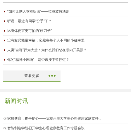
“如何让别人乖乖听话”——拉波波特法则
听说，最近有同学“分手”了？
比身体伤害更可怕的“软刀子”
没有标尺能量幸福，它藏在每个人不同的小确幸里
人类“自嗨”行为大赏：为什么我们总在颅内开美颜？
你的“精神小剧场”，是否该按下暂停键？
查看更多
新闻时讯
家校共育，携手护心——我校开展大学生心理健康家庭支持...
智能制造学院召开学生心理健康教育工作专题会议