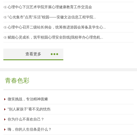
心理中心下沉艺术学院开展心理健康教育工作交流会
“心光集市”点亮“乐活”校园——安徽文达信息工程学院...
心理中心召开二级站长例会，统筹推进游园会筹备及学生心...
赋能心灵成长，筑牢校园心理安全防线|我校举办心理危机...
查看更多
青春色彩
微笑挑战，专治精神面瘫
“别人家孩子”看不见的忧伤
你为什么不喜欢自己？
嗨，你的人生信条是什么？