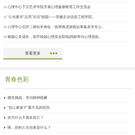
心理中心下沉艺术学院开展心理健康教育工作交流会
“心光集市”点亮“乐活”校园——安徽文达信息工程学院...
心理中心召开二级站长例会，统筹推进游园会筹备及学生心...
赋能心灵成长，筑牢校园心理安全防线|我校举办心理危机...
查看更多
青春色彩
微笑挑战，专治精神面瘫
“别人家孩子”看不见的忧伤
你为什么不喜欢自己？
嗨，你的人生信条是什么？