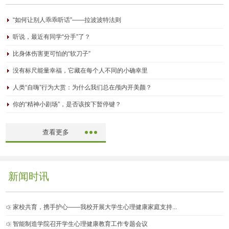
“如何让别人乖乖听话”——拉波波特法则
听说，最近有同学“分手”了？
比身体伤害更可怕的“软刀子”
没有标尺能量幸福，它藏在每个人不同的小确幸里
人类“自嗨”行为大赏：为什么我们总在颅内开美颜？
你的“精神小剧场”，是否该按下暂停键？
查看更多
新闻时讯
家校共育，携手护心——我校开展大学生心理健康家庭支持...
智能制造学院召开学生心理健康教育工作专题会议