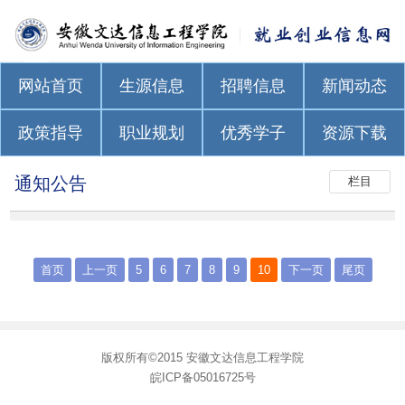
网站首页
生源信息
招聘信息
新闻动态
政策指导
职业规划
优秀学子
资源下载
通知公告
栏目
首页
上一页
5
6
7
8
9
10
下一页
尾页
版权所有©2015 安徽文达信息工程学院
皖ICP备05016725号