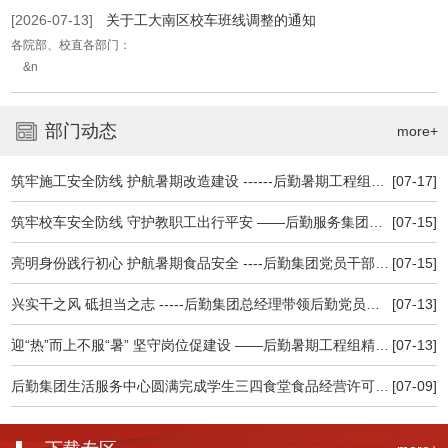
[2026-07-13]
关于工大南区校车班线调整的通知
各院部、校直各部门：
&n
部门动态
more+
筑牢施工安全防线 护航暑期改造建设 ------后勤暑期工程组召开施工安全专题会议
[07-17]
筑牢校车安全防线 守护教职工出行平安 ——后勤服务集团积极做好校车安全专项检查维护工作
[07-15]
亮明身份践行初心 护航暑期食品安全 ----后勤集团党员干部深入食堂一线查食品保安全
[07-15]
兴实干之风 砥担当之志 -----后勤集团总经理带领后勤党员干部认真观看高校党 组织示范微党课
[07-13]
迎“热”而上不服“暑” 坚守岗位促建设 ——后勤暑期工程组精细管理忠诚履职全力推进暑期建设
[07-13]
后勤集团生活服务中心圆满完成学生三四食堂食品经营许可延续及现场核查工作
[07-09]