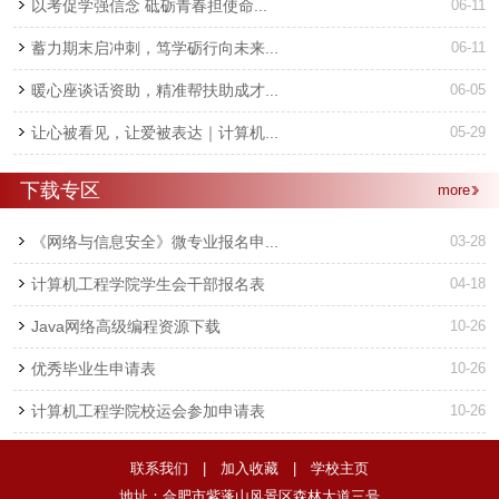
以考促学强信念 砥砺青春担使命...
06-11
蓄力期末启冲刺，笃学砺行向未来...
06-11
暖心座谈话资助，精准帮扶助成才...
06-05
让心被看见，让爱被表达｜计算机...
05-29
下载专区
more
《网络与信息安全》微专业报名申...
03-28
计算机工程学院学生会干部报名表
04-18
Java网络高级编程资源下载
10-26
优秀毕业生申请表
10-26
计算机工程学院校运会参加申请表
10-26
联系我们
|
加入收藏
|
学校主页
地址：合肥市紫蓬山风景区森林大道三号