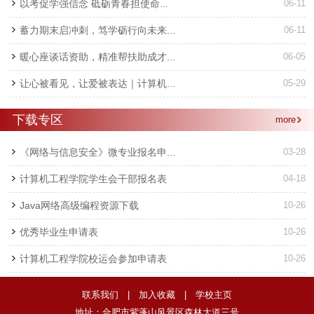
以考促学强信念 砥砺青春担使命...
06-11
蓄力期末启冲刺，笃学砺行向未来...
06-11
暖心座谈话资助，精准帮扶助成才...
06-05
让心被看见，让爱被表达｜计算机...
05-29
下载专区
more
《网络与信息安全》微专业报名申...
03-28
计算机工程学院学生会干部报名表
04-18
Java网络高级编程资源下载
10-26
优秀毕业生申请表
10-26
计算机工程学院校运会参加申请表
10-26
联系我们
|
加入收藏
|
学校主页
地址：合肥市紫蓬山风景区森林大道三号