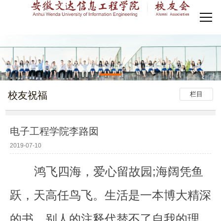
校友祝福
栏目
电子工程学院李路囡
2019-07-10
鸿飞四海，爱心留故园;海阔凭鱼
跃，天高任鸟飞。生活是一本博大精深
的书，别人的注释代替不了自我的理