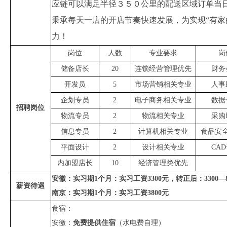
应链可以满足半径３５０公里的配送区域订单当
秉承
每天一店的开店节奏快速发展，为实现
“有
力
！
岗位
人数
专业要求
岗
储备店长
20
连锁经营管理优先
财务
开发员
5
市场营销相关专业
人事
企划专员
2
电子商务相关专业
数据
招聘岗位
物流专员
2
物流相关专业
采购
信息专员
2
计算机相关专业
食品安
平面设计
2
设计相关专业
CA
内加盟店长
10
经济管理类优先
安徽：
实习期
1
个月
：实习工资
3300元，
转正后：
33
00—
薪资
待遇
南京：实习期
1个月：实习工资3800元
食宿：
安徽：
免费提供住宿
（水电费自理）