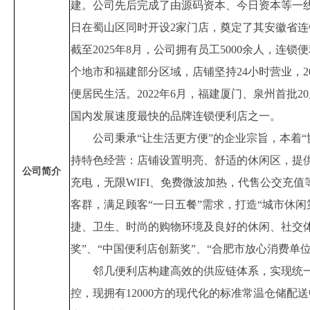
建。
公司
先后完成了由源码资本、今日资本等一
日在蜀山区同时开设
2
家门店，奠定了其安徽省连
截至
202
5
年
8
月
，
公司拥有员工
5000
余人，连锁便
个地市和福建部分区域
，
店铺坚持
24
小时营业，
2
便居民生活。
2022
年
6
月，
福建
厦门、泉州首批
20
国内发展速度最快的品牌连锁便利店之一。
公司秉承
“让生活更方便”的企业宗旨，本着
持特色经营：店铺设置明亮、舒适的休闲区，提
公司简介
充电，无限
WIFI
、免费微波加热，代售公交充值
客群，
满足
顾客
“一日五餐”需求，打造“城市休闲
捷、卫生
、
时尚
的购物环境及良好的休闲、社交
奖”、
“中国便利店创新奖”、“合肥市放心消费单位
邻几便利店构建高效的供应链体系，实现统
控，现拥有
12
000
方的现代化的标准常温仓储配送