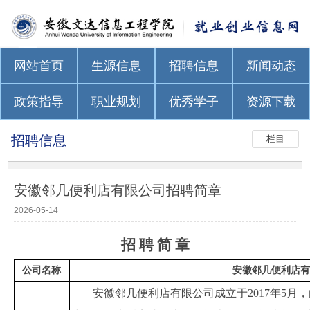
网站首页
生源信息
招聘信息
新闻动态
政策指导
职业规划
优秀学子
资源下载
招聘信息
栏目
安徽邻几便利店有限公司招聘简章
2026-05-14
招
聘
简
章
公司名称
安徽
邻几便利店有
安徽
邻几便利店
有限公司成立
于
2017
年
5
月，