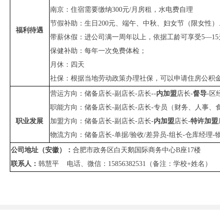
南京：住宿需要缴纳
300元/月房租，水电费自理
节假补助：生日
200元
、端午、中秋、妇女节（限女性）
福利
待遇
带薪休假：进公司满一周年以上，
依据工龄
可享受
5—1
保健补助：每年一次免费体检
；
月休：四天
社保：根据当地劳动政策办理社保，可以申请住房公积
营运方向：储备店长
-副店长-店长--
内加盟
店长
-
督导
-区
职能方向：储备店长
-副店长-店长-专员（财务、人事、
职业发展
加盟方向：储备店长
-副店长-店长-
内加盟
店长
-
特许加盟
物流方向：储备店长
-单据/验收/差异员-组长-仓库经理
公司
地址
（
安徽）
：
合肥市政务区白天鹅国际商务中心
B座17楼
联系人：
韩慧平
电话、微信：
15856382531（备注：学校+姓名