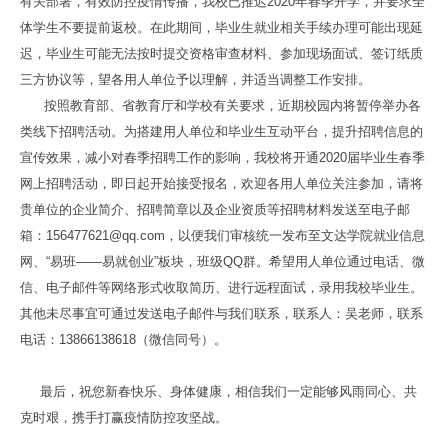
有关部署，有效防控疫情传播，我校已推迟2020年春季开学，并要求全
体学生不要提前返校。在此期间，毕业生就业相关手续办理可能出现延
迟，毕业生可能无法按时提交资格审查材料、参加现场面试、签订纸质
三方协议等，望各用人单位予以理解，并适当调整工作安排。
按照教育部、省教育厅和学校有关要求，近期校园内将暂停举办各
类线下招聘活动。为搭建用人单位和毕业生互动平台，提升招聘信息的
宣传效果，减小对春季招聘工作的影响，我校将开通2020届毕业生春季
网上招聘活动，即日起开始接受报名，欢迎各用人单位关注参加，请将
贵单位的企业简介、招聘简章以及企业资质等招聘材料发送至电子邮
箱：156477621@qq.com，以便我们审核统一发布至文达学院就业信息
网、“易班——易就创业”板块，班级QQ群。希望用人单位通过电话、微
信、电子邮件等网络形式收取简历、进行远程面试，录用我校毕业生。
其他未尽事宜可通过发送电子邮件与我们联系，联系人：吴老师，联系
电话：13866138618（微信同号）。
最后，祝您新春快乐、身体健康，相信我们一定能够风雨同心、共
克时艰，携手打赢疫情防控攻坚战。