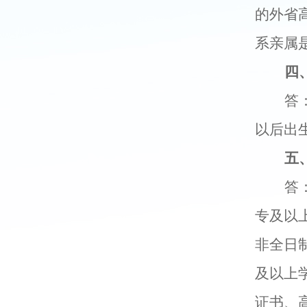
的外省
系亲属
四
答
以后出
五
答
专及以
非全日
及以上
证书、