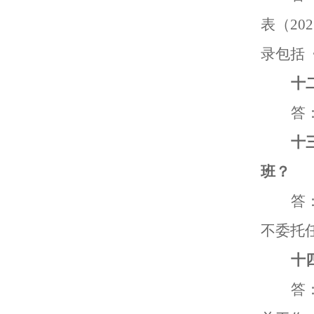
表（
202
录包括
十
答
十
班？
答
不委托
十
答