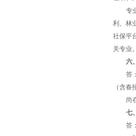
专
利、林
社保平
关专业
六
答
（含春
尚
七
答