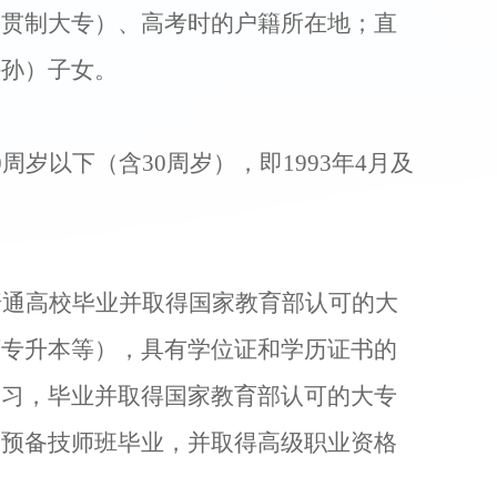
一贯制大专
）、高考时的户籍所在地；直
外孙）子女。
0
周岁以下（含
30
周岁），即
199
3
年
4
月及
普通高校毕业并取得国家教育部认可的大
育专升本
等
）
，
具有
学位证
和
学历证书
的
学习，毕业并取得
国家教育部认可的大专
、预备技师班毕业，并取得高级职业资格