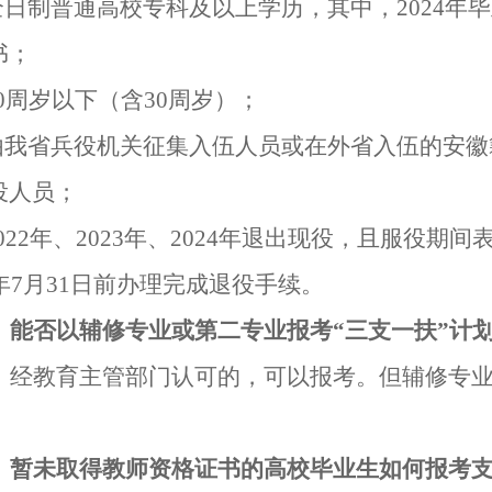
全日制普通高校专科及以上学历，其中，
202
4
年毕
书；
0
周岁以下（含
30
周岁）；
由我省兵役机关征集入伍人员或在外省入伍的安徽
役人员；
02
2
年、
202
3
年、
202
4
年退出现役，且服役期间
年
7
月
31
日前办理完成退役手续。
、能否以
辅修专业或第二专业报考
“三支一扶”
计
：经教育主管部门认可的，可以报考。但辅修专
、暂未取得教师资格证书的高校毕业生如何报考