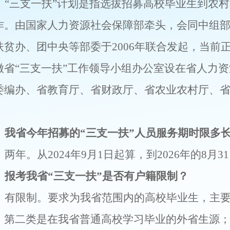
：
“三支一扶”
计划是指选拔招募高校毕业生到农村
作。由国家人力资源社会保障部牵头，会同中组
扶贫办、团中央等部委于
2006
年联合发起
，
当前
徽省
“三支一扶”
工作领导小组办公室设在省人力资
委编办、省教育厅、省财政厅、省农业农村厅、
、我省今年招募的
“三支一扶”
人员服务期时限多
：两年。从
202
4
年
9
月
1
日起算，到
202
6
年的
8
月
31
、报考我省
“三支一扶”
是否有户籍限制？
：有限制。要求为我省范围内的高校毕业生，主
；第二类是在我省普通高校学习毕业的外省生源