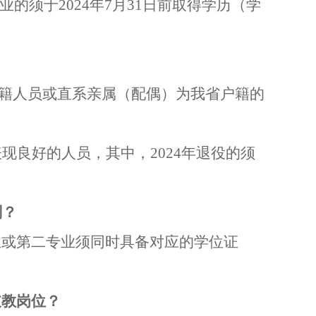
业的须于
202
4
年
7
月
31
日前取得学历（学
籍人员或直系亲属（配偶）为我省户籍的
表现良好的人员，其中，
202
4
年退役的须
划
？
业或第二专业须同时具备对应的学位证
支教岗位？