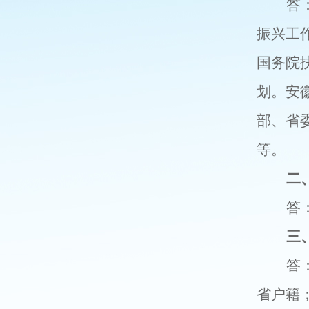
答
振兴
工
国务院
划
。安
部、省
等。
二
答
三
答
省户籍