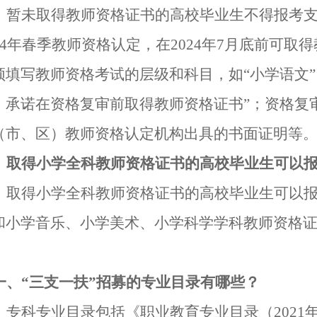
：暂未取得教师资格证书的高校毕业生不得报考
4
年春季教师资格认定
，
在
202
4
年
7
月底前可取得
须填写教师资格考试的层级和科目，如
“
小学语文
”
，
承诺在资格复审前取得教师资格证书
”
；
资格复
（
市、区
）
教师资格认定机构出具的书面证明等
、
取得小学全科教师资格证书的高校毕业生可以
：
取得小学全科教师资格证书的高校毕业生可以
和小学音乐、小学美术、小
学
科学学科教师资格
一、
“三支一扶”
招募的专业目录有哪些？
：
专科专业目录包括
《职业教育专业目录（
2021