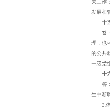
关工作
发展和
十
答
理，也
的公共
一级党
十
答
生中新
2.