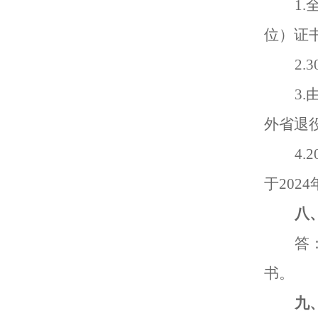
1.
位）证
2.3
3.
外省退
4.2
于
202
4
八
答
书。
九