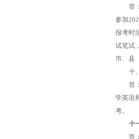
答
参加
202
报考时
试笔试
市、县
十
答
学英语
考。
十
答