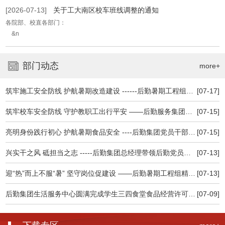
[2026-07-13]
关于工大南区校车班线调整的通知
各院部、校直各部门：
&n
部门动态
more+
筑牢施工安全防线 护航暑期改造建设 ------后勤暑期工程组召开施工安全专题会议
[07-17]
筑牢校车安全防线 守护教职工出行平安 ——后勤服务集团积极做好校车安全专项检查维护工作
[07-15]
亮明身份践行初心 护航暑期食品安全 ----后勤集团党员干部深入食堂一线查食品保安全
[07-15]
兴实干之风 砥担当之志 -----后勤集团总经理带领后勤党员干部认真观看高校党 组织示范微党课
[07-13]
迎“热”而上不服“暑” 坚守岗位促建设 ——后勤暑期工程组精细管理忠诚履职全力推进暑期建设
[07-13]
后勤集团生活服务中心圆满完成学生三四食堂食品经营许可延续及现场核查工作
[07-09]