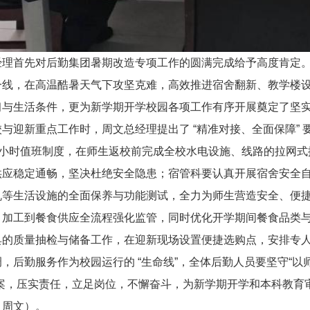
经理首先对后勤集团暑期改造专项工作的圆满完成给予高度肯定
一线，在高温酷暑天气下攻坚克难，高效推进宿舍翻新、教学楼
习与生活条件，更为新学期开学校园各项工作有序开展奠定了坚
与迎新重点工作时，周文总经理提出了 “精准对接、全面保障”
4 小时值班制度，在师生返校前完成全校水电设施、线路的拉网
供应稳定通畅，坚决杜绝安全隐患；宿管科要认真开展宿舍安全
机等生活设施的全面保养与功能测试，全力为师生营造安全、便
、加工到餐食供应全流程强化监管，同时优化开学期间餐食品类
具的质量抽检与储备工作，在迎新现场设置便捷选购点，安排专
，后勤服务作为校园运行的 “生命线”，全体后勤人员要坚守“以
方案，压实责任，立足岗位，不懈奋斗，为新学期开学和本科教育
：周文）。