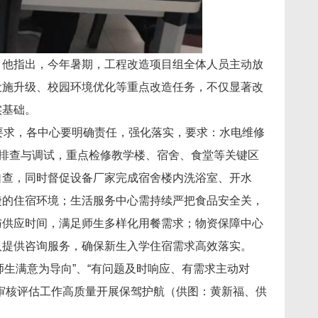
。他指出，今年暑期，工程改造项目组全体人员主动放
设施升级、校园环境优化等重点改造任务，不仅显著改
实基础。
 要求，各中心要明确责任，强化落实，要求：水电维修
式排查与调试，重点检修教学楼、宿舍、食堂等关键区
自查，同时督促设备厂家完成宿舍楼内洗浴室、开水
捷的住宿环境；生活服务中心需持续严把食品安全关，
与供应时间，满足师生多样化用餐需求；物资保障中心
人提供咨询服务，确保新生入学住宿需求高效落实。
师生满意为导向”、“有问题及时响应、有需求主动对
审核评估工作高质量开展保驾护航（供图：黄新福、供