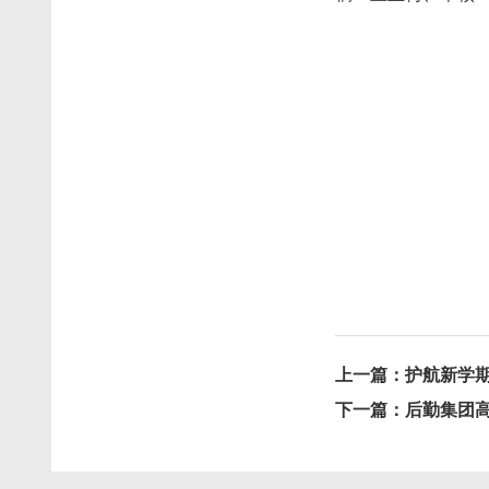
2
上一篇：
护航新学期
下一篇：
后勤集团