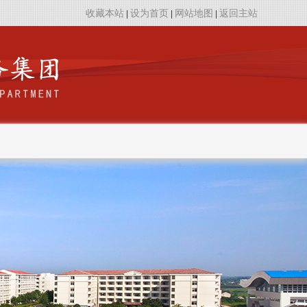
收藏本站
设为首页
网站地图
返回主站
|
|
|