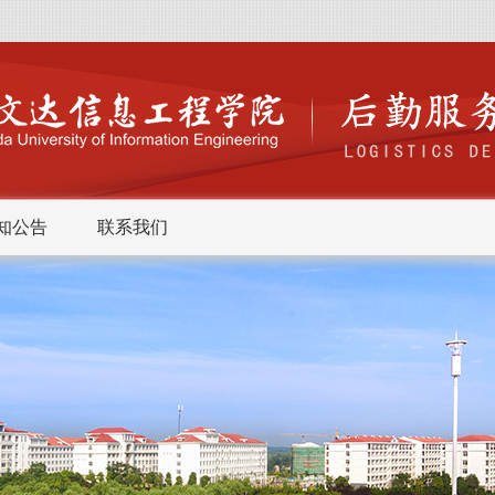
知公告
联系我们