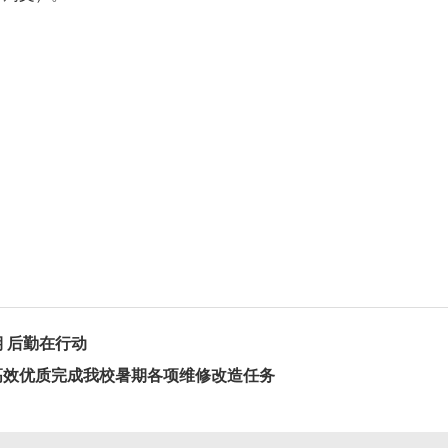
后勤服务
025年9月
 后勤在行动
高效优质完成我校暑期各项维修改造任务