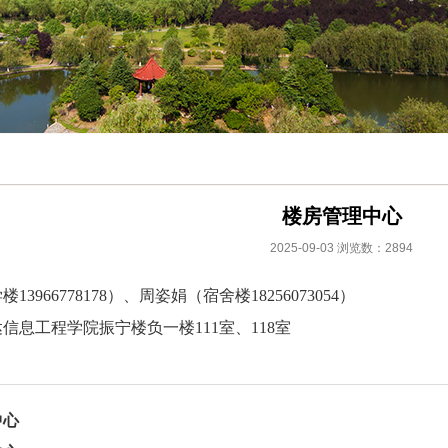
楼房管理中心
2025-09-03
浏览数：
2894
学楼
13966778178）、周姿娟（宿舍楼18256073054）
达信息工程学院振宁楼负一楼
111室、118室
中心