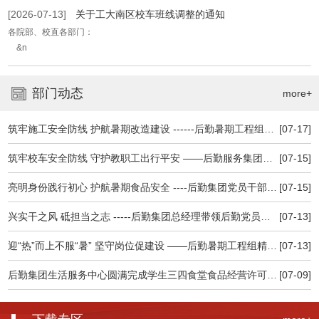
[2026-07-13]
关于工大南区校车班线调整的通知
各院部、校直各部门：
&n
部门动态
more+
筑牢施工安全防线 护航暑期改造建设 ------后勤暑期工程组召开施工安全专题会议
[07-17]
筑牢校车安全防线 守护教职工出行平安 ——后勤服务集团积极做好校车安全专项检查维护工作
[07-15]
亮明身份践行初心 护航暑期食品安全 ----后勤集团党员干部深入食堂一线查食品保安全
[07-15]
兴实干之风 砥担当之志 -----后勤集团总经理带领后勤党员干部认真观看高校党 组织示范微党课
[07-13]
迎“热”而上不服“暑” 坚守岗位促建设 ——后勤暑期工程组精细管理忠诚履职全力推进暑期建设
[07-13]
后勤集团生活服务中心圆满完成学生三四食堂食品经营许可延续及现场核查工作
[07-09]