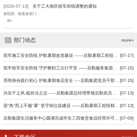
[2026-07-13]
关于工大南区校车班线调整的通知
各院部、校直各部门：
&n
部门动态
more+
筑牢施工安全防线 护航暑期改造建设 ------后勤暑期工程组召开施工安全专题会议
[07-17]
筑牢校车安全防线 守护教职工出行平安 ——后勤服务集团积极做好校车安全专项检查维护工作
[07-15]
亮明身份践行初心 护航暑期食品安全 ----后勤集团党员干部深入食堂一线查食品保安全
[07-15]
兴实干之风 砥担当之志 -----后勤集团总经理带领后勤党员干部认真观看高校党 组织示范微党课
[07-13]
迎“热”而上不服“暑” 坚守岗位促建设 ——后勤暑期工程组精细管理忠诚履职全力推进暑期建设
[07-13]
后勤集团生活服务中心圆满完成学生三四食堂食品经营许可延续及现场核查工作
[07-09]