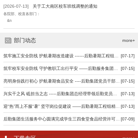
[2026-07-13]
关于工大南区校车班线调整的通知
各院部、校直各部门：
&n
部门动态
more+
筑牢施工安全防线 护航暑期改造建设 ------后勤暑期工程组召开施工安全专题会议
[07-17]
筑牢校车安全防线 守护教职工出行平安 ——后勤服务集团积极做好校车安全专项检查维护工作
[07-15]
亮明身份践行初心 护航暑期食品安全 ----后勤集团党员干部深入食堂一线查食品保安全
[07-15]
兴实干之风 砥担当之志 -----后勤集团总经理带领后勤党员干部认真观看高校党 组织示范微党课
[07-13]
迎“热”而上不服“暑” 坚守岗位促建设 ——后勤暑期工程组精细管理忠诚履职全力推进暑期建设
[07-13]
后勤集团生活服务中心圆满完成学生三四食堂食品经营许可延续及现场核查工作
[07-09]