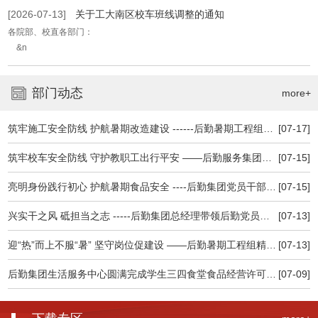
[2026-07-13]
关于工大南区校车班线调整的通知
各院部、校直各部门：
&n
部门动态
more+
筑牢施工安全防线 护航暑期改造建设 ------后勤暑期工程组召开施工安全专题会议
[07-17]
筑牢校车安全防线 守护教职工出行平安 ——后勤服务集团积极做好校车安全专项检查维护工作
[07-15]
亮明身份践行初心 护航暑期食品安全 ----后勤集团党员干部深入食堂一线查食品保安全
[07-15]
兴实干之风 砥担当之志 -----后勤集团总经理带领后勤党员干部认真观看高校党 组织示范微党课
[07-13]
迎“热”而上不服“暑” 坚守岗位促建设 ——后勤暑期工程组精细管理忠诚履职全力推进暑期建设
[07-13]
后勤集团生活服务中心圆满完成学生三四食堂食品经营许可延续及现场核查工作
[07-09]