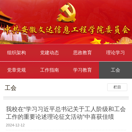
组织架构
党建动态
思政教育
理论学习
党章党规
工作指南
学习教育
工会
工会
栏目
我校在“学习习近平总书记关于工人阶级和工会
工作的重要论述理论征文活动”中喜获佳绩
2024-12-12