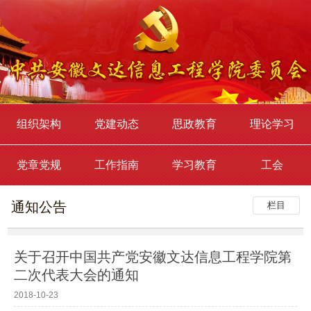
组织架构
党建动态
思政教育
理论学习
党章党规
工作指南
学习教育
工会
通知公告
栏目
关于召开中国共产党安徽文达信息工程学院第
二次代表大会的通知
2018-10-23