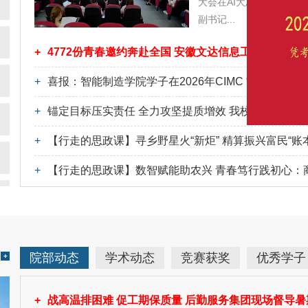
大会在AI大思政中心隆
副书记...
+
4772份青春邀约奔赴全国 安徽文达信息工程学院20
+
喜报：智能制造学院学子在2026年CIMC “西门子杯”
+
锚定目标压实责任 全力攻坚提质增效 我校召开202
+
【行走的思政课】寻乡野星火“新炬” 精算振兴富民“账本”
+
【行走的思政课】数智赋能助农兴 青春笃行践初心：商
院部动态
学术动态
竞赛获奖
优秀学子
+
战高温排困难 促工期保质量 后勤服务集团现场督导暑期改造攻