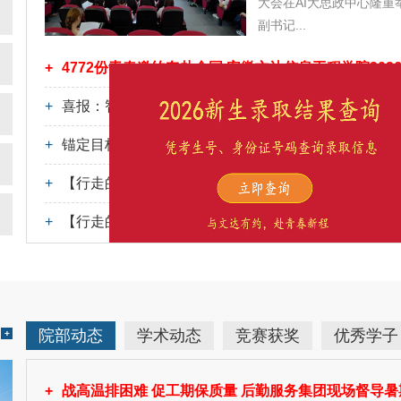
大会在AI大思政中心隆
副书记...
+
4772份青春邀约奔赴全国 安徽文达信息工程学院20
+
喜报：智能制造学院学子在2026年CIMC “西门子杯”
+
锚定目标压实责任 全力攻坚提质增效 我校召开202
X
+
【行走的思政课】寻乡野星火“新炬” 精算振兴富民“账本”
+
【行走的思政课】数智赋能助农兴 青春笃行践初心：商
院部动态
学术动态
竞赛获奖
优秀学子
+
战高温排困难 促工期保质量 后勤服务集团现场督导暑期改造攻