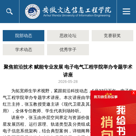
院部动态
思政论坛
竞赛获奖
学术动态
优秀学子
聚焦前沿技术 赋能专业发展 电子电气工程学院举办专题学术
讲座
2026-05-28
为拓宽师生学术视野，紧跟前沿科技动态，5月27日下午，电子电
X
气工程学院举办专题学术讲座。本次讲座由学院党总支书记兼院长杨
红兰主持，张玉教授受邀主讲《现代卫星及其星载电子信息技术与应
用》，全体专任教师、学生代表到场聆听。
讲座中，张玉由外层空间界定与资源价值引入，系统梳理人造卫
星发展历程、运行原理、轨道类型及分类组成。他深入浅出讲解星载
电子信息系统架构，结合典型案例，详细阐释通信、气象、资源、导