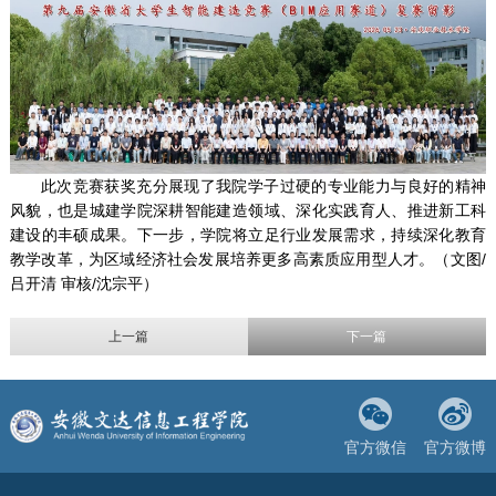
此次竞赛获奖充分展现了我院学子过硬的专业能力与良好的精神
风貌，也是城建学院深耕智能建造领域、深化实践育人、推进新工科
建设的丰硕成果。下一步，学院将立足行业发展需求，持续深化教育
教学改革，为区域经济社会发展培养更多高素质应用型人才。（文图/
吕开清 审核/沈宗平）
上一篇
下一篇
官方微信
官方微博