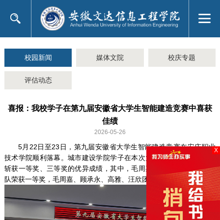
校园新闻
媒体文院
校庆专题
评估动态
喜报：我校学子在第九届安徽省大学生智能建造竞赛中喜获
佳绩
2026-05-26
5月22日至23日，第九届安徽省大学生智能建造竞赛在安庆职业
X
技术学院顺利落幕。城市建设学院学子在本次大赛中表现优异，成功
斩获一等奖、三等奖的优异成绩，其中，毛周嘉、汪雅群、许祥忠团
队荣获一等奖，毛周嘉、顾承永、高雅、汪欣团队荣获三等奖。