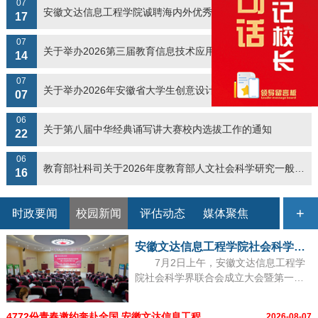
07
安徽文达信息工程学院诚聘海内外优秀人才
17
07
关于举办2026第三届教育信息技术应用创新大赛——智能体应...
14
07
关于举办2026年安徽省大学生创意设计大赛校赛的通知
07
06
关于第八届中华经典诵写讲大赛校内选拔工作的通知
22
06
教育部社科司关于2026年度教育部人文社会科学研究一般项目...
16
+
时政要闻
校园新闻
评估动态
媒体聚焦
安徽文达信息工程学院社会科学界联合会成立
7
7月2日上午，安徽文达信息工程学
。
院社会科学界联合会成立大会暨第一次
会员代表大会在AI大思政中心...
4772份青春邀约奔赴全国 安徽文达信息工程...
2026-08-07