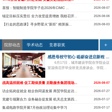
26
喜报：智能制造学院学子在2026年CIMC ...
2026-08-07
08
锚定目标压实责任 全力攻坚提质增效 我校召开...
2026-08-06
09
【行走的思政课】寻乡野星火“新炬” 精算振...
2026-08-03
09
+
院部动态
学术动态
竞赛获奖
感恩母校守初心 砥砺奋进启新程 城市建设...
6月17日，城市建设学院在学院会议
室温情召开毕业班党员座谈会。学院党
总支委员、各党支部书记与毕...
战高温排困难 促工期保质量 后勤服务集团现场...
2026-08-07
访企拓岗促就业 校企协同谋发展 商贸学院走访...
2026-07-27
党建引领聚合力 业务融合促发展 机关总支第四...
2026-07-17
集成电路学院开展7月份政治理论集中学习
2026-07-17