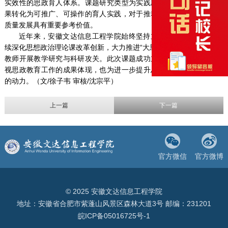
实效性的思政育人体系。课题研究类型为实践应用型，旨在将理论成
果转化为可推广、可操作的育人实践，对于推动民办高校思政教育高
质量发展具有重要参考价值。
近年来，安徽文达信息工程学院始终坚持立德树人根本任务，持
续深化思想政治理论课改革创新，大力推进“大思政课”建设，积极鼓励
教师开展教学研究与科研攻关。此次课题成功立项，既是学校长期重
视思政教育工作的成果体现，也为进一步提升思政育人水平注入了新
的动力。（文/徐子韦 审核/沈宗平）
上一篇
下一篇
官方微信
官方微博
© 2025 安徽文达信息工程学院
地址：安徽省合肥市紫蓬山风景区森林大道3号 邮编：231201
皖ICP备05016725号-1