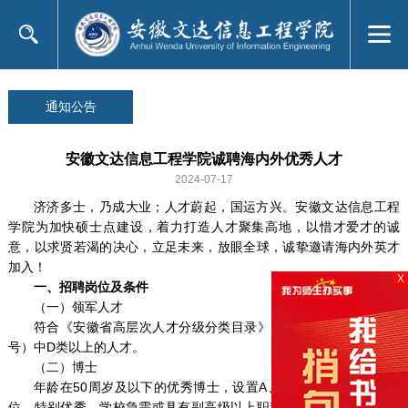
通知公告
安徽文达信息工程学院诚聘海内外优秀人才
2024-07-17
济济多士，乃成大业；人才蔚起，国运方兴。安徽文达信息工程
学院为加快硕士点建设，着力打造人才聚集高地，以惜才爱才的诚
意，以求贤若渴的决心，立足未来，放眼全球，诚挚邀请海内外英才
加入！
X
一、招聘岗位及条件
（一）领军人才
符合《安徽省高层次人才分级分类目录》（皖人才办〔2023〕5
号）中D类以上的人才。
（二）博士
年龄在50周岁及以下的优秀博士，设置A、B、C、D四类优博岗
位。特别优秀、学校急需或具有副高级以上职称的博士，年龄可适当