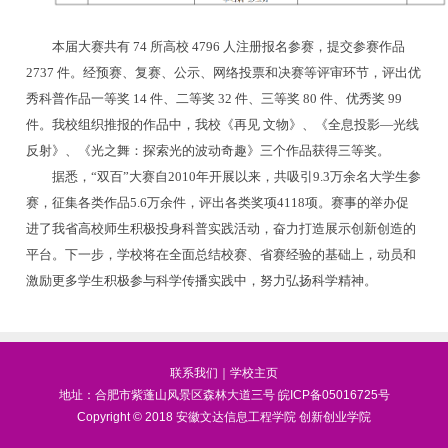
本届大赛共有 74 所高校 4796 人注册报名参赛，提交参赛作品
2737 件。经预赛、复赛、公示、网络投票和决赛等评审环节，评出优
秀科普作品一等奖 14 件、二等奖 32 件、三等奖 80 件、优秀奖 99
件。我校组织推报的作品中，我校《再见 文物》、《全息投影—光线
反射》、《光之舞：探索光的波动奇趣》三个作品获得三等奖。
据悉，“双百”大赛自2010年开展以来，共吸引9.3万余名大学生参
赛，征集各类作品5.6万余件，评出各
类奖项4118项。赛事的举办促
进了我省高校师生积极投身科普实践活动，奋力打造展示创新创造的
平台。下一步，学校将在全面总结校赛、省赛经验的基础上，动员和
激励更多学生积极参与科学传播实践中，努力弘扬科学精神。
联系我们
｜
学校主页
地址：合肥市紫蓬山风景区森林大道三号
皖ICP备05016725号
Copyright © 2018 安徽文达信息工程学院 创新创业学院